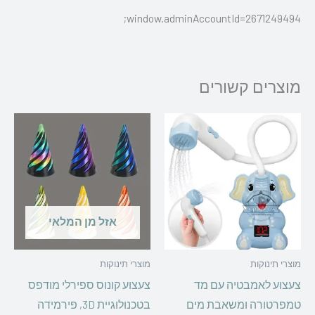
window.adminAccountId=2671249494;
מוצרים קשורים
אזל מן המלאי
מוצרי תינוקות
מוצרי תינוקות
צעצוע לאמבטיה עם מד
צעצוע קונוס ספירלי מודפס
טמפרטורה ומשאבת מים
בטכנולוגיית 3D, פירמידה