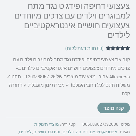
צעצועי דחיפה ופידג'ט נגד מתח
למבוגרים וילדים עם צרכים מיוחדים
צעצועים חושיים אינטראקטיביים
לילדים
(
60
חוות דעת לקוח)
59
מדורגים
5.00
קנה את צעצועי דחיפה ופידג'ט נגד מתח למבוגרים וילדים עם
מתוך 5
מבוסס על
צרכים מיוחדים צעצועים חושיים אינטראקטיביים לילדים ב-
דירוגים של
לקוחות
Aliexpress עבור . מצא עוד מוצרים של 26, 200388157 ו- . תהנו ✓
משלוח חינם לכל רחבי העולם! ✓ מכירת זמן מוגבלת ✓ החזרה
קלה.
קנה מוצר
מק"ט:
1005006027392688
קטגוריה:
מוצרי תינוקות
תגיות:
אינטראקטיביים
,
דחיפה
,
וילדים
,
ופידג'ט
,
חושיים
,
לילדים
,