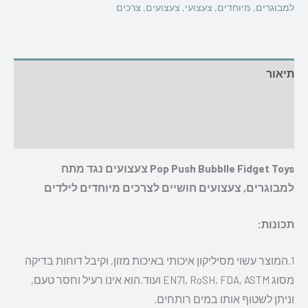
למבוגרים
,
מיוחדים
,
צעצועי
,
צעצועים
,
צרכים
תיאור
מידע נוסף
חוות דעת (60)
Pop Push Bubblle Fidget Toys צעצועים נגד מתח
למבוגרים, צעצועים חושיים לצרכים מיוחדים לילדים
תכונות:
1.המוצר עשוי מסיליקון איכותי באיכות מזון, וקיבל דוחות בדיקה
מסוג EN71, RoSH, FDA, ASTM ועוד.הוא אינו רעיל וחסר טעם,
וניתן לשטוף אותו במים רותחים.